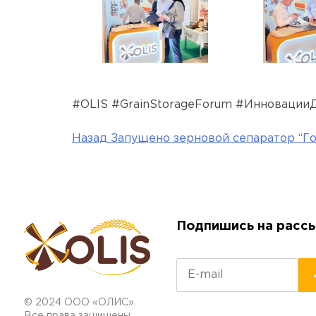
#OLIS #GrainStorageForum #Инновации
Назад
Запущено зерновой сепаратор “Г
Навигация
по
записям
Подпишись на расс
© 2024 ООО «ОЛИС».