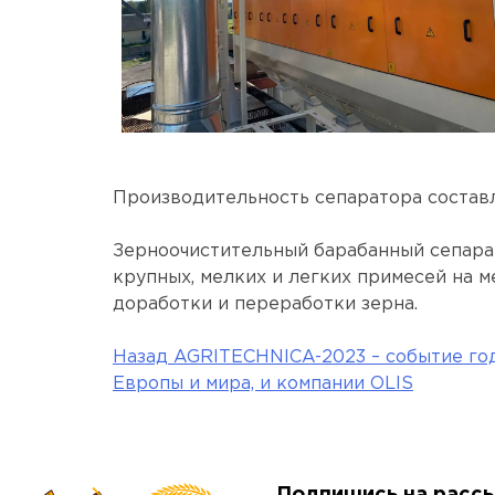
Производительность сепаратора составля
Зерноочистительный барабанный сепарат
крупных, мелких и легких примесей на м
доработки и переработки зерна.
Назад
AGRITECHNICA-2023 – событие год
Навигация
Европы и мира, и компании OLIS
по
записям