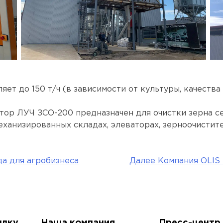
ет до 150 т/ч (в зависимости от культуры, качества 
ор ЛУЧ ЗСО-200 предназначен для очистки зерна с
еханизированных складах, элеваторах, зерноочистит
а для агробизнеса
Далее
Компания OLI