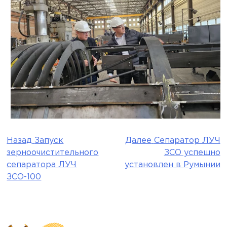
Назад
Запуск
Далее
Сепаратор ЛУЧ
Навигация
зерноочистительного
ЗСО успешно
по
сепаратора ЛУЧ
установлен в Румынии
ЗСО-100
записям