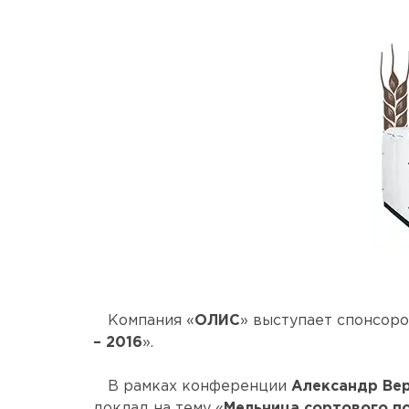
Компания «
ОЛИС
» выступает спонсор
– 2016
».
В рамках конференции
Александр Ве
доклад на тему «
Мельница сортового п