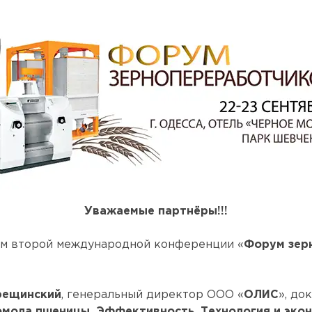
Уважаемые партнёры!!!
ом второй международной конференции «
Форум зер
рещинский
, генеральный директор ООО «
ОЛИС
», до
омола пшеницы. Эффективность. Технология и экон