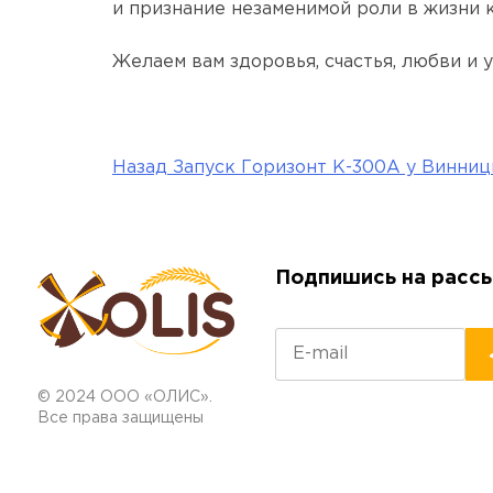
и признание незаменимой роли в жизни к
Желаем вам здоровья, счастья, любви и 
Назад
Запуск Горизонт К-300А у Винниц
Навигация
по
записям
Подпишись на расс
© 2024 ООО «ОЛИС».
Все права защищены