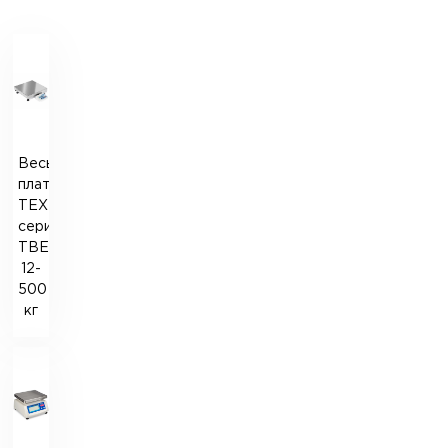
Весы
платформенные
ТЕХНОВАГИ
серии
TBE
12-
500
кг