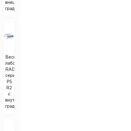
внешней
градуировкой
Весы
лабораторные
RADWAG
серии
PS
R2
с
внутренней
градуировкой