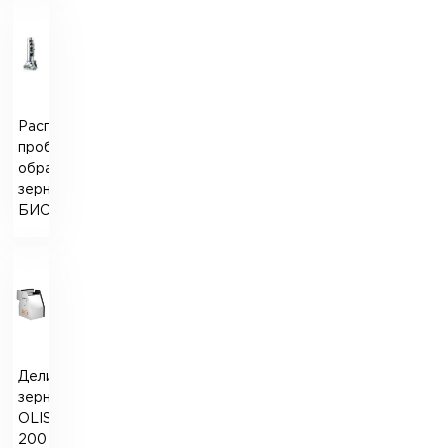
Распределитель
проб
образцов
зерна
БИС-1У
Делитель
зерна
OLISLAB
200