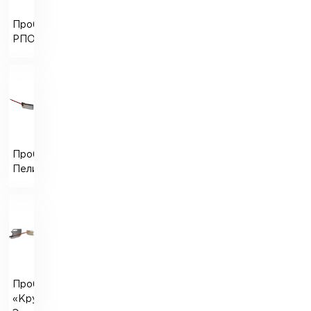
Пробоотборники
РПО
Пробоотборник
Пеликан
Пробоотборник
«Кружка