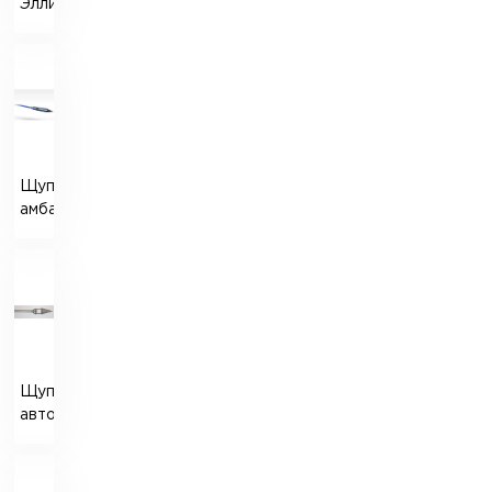
Эллиса»
Щуп
амбарный
Щуп
автомобильный