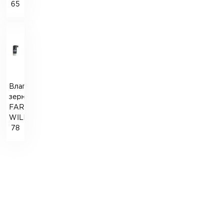
65
Влагомер
зерна
FARMCOMP
WILE-
78