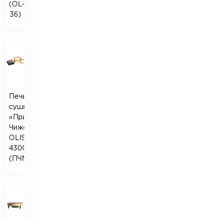
(OL-
36)
Печь
сушильная
«Прибор
Чижовой»
OLISLAB
4300
(ПЧМЦ)