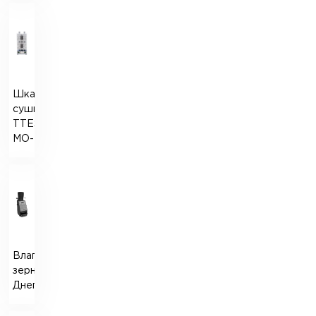
Шкаф
сушильный
TTEST
МО-212
Влагомер
зерна
Днепр-3М