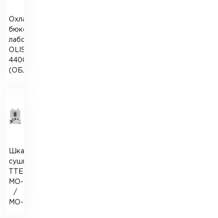
Охладитель
бюкс
лабораторный
OLISLAB
4400
(ОБЛ-1)
Шкаф
сушильный
TTEST
МО-106
/
МО-112