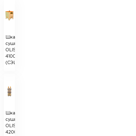
Шкаф
сушильный
OLISLAB
4100
(СЭШ-3МУ)
Шкаф
сушильный
OLISLAB
4200