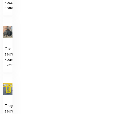
косой
полкой
Стеллаж
вертикального
хранения
листов
Поддон
вертикальный