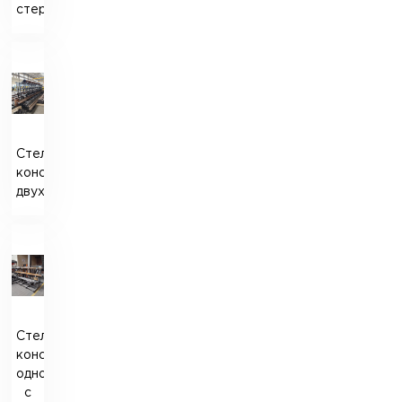
стержней
Стеллаж
консольный
двухсторонний
Стеллаж
консольный
односторонний
с