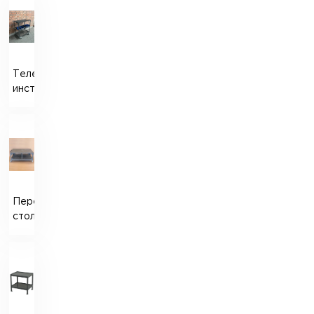
Тележка
инструментальная
Передвижной
стол