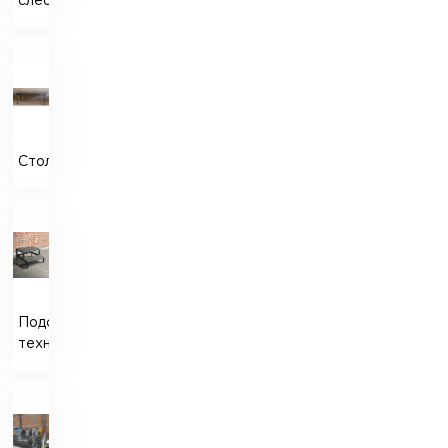
слесарный
Стол
Подставка
технологическая