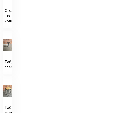
Стол
на
колесах
Табурет
слесарный
Табурет