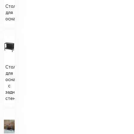
Стол
для
оснастки
Стол
для
оснастки
с
задней
стенкой