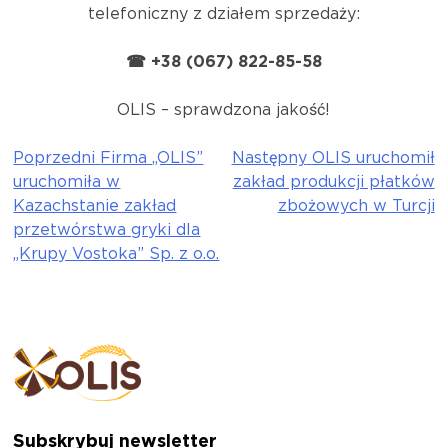
telefoniczny z działem sprzedaży:
☎ +38 (067) 822-85-58
OLIS – sprawdzona jakość!
Poprzedni
Firma „OLIS”
Następny
OLIS uruchomił
Nawigacja
uruchomiła w
zakład produkcji płatków
wpisu
Kazachstanie zakład
zbożowych w Turcji
przetwórstwa gryki dla
„Krupy Vostoka” Sp. z o.o.
Subskrybuj newsletter