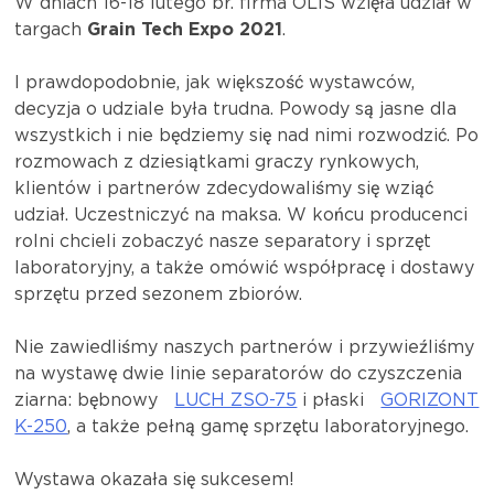
W dniach 16-18 lutego br. firma OLIS wzięła udział w
targach
Grain Tech Expo 2021
.
I prawdopodobnie, jak większość wystawców,
decyzja o udziale była trudna. Powody są jasne dla
wszystkich i nie będziemy się nad nimi rozwodzić. Po
rozmowach z dziesiątkami graczy rynkowych,
klientów i partnerów zdecydowaliśmy się wziąć
udział. Uczestniczyć na maksa. W końcu producenci
rolni chcieli zobaczyć nasze separatory i sprzęt
laboratoryjny, a także omówić współpracę i dostawy
sprzętu przed sezonem zbiorów.
Nie zawiedliśmy naszych partnerów i przywieźliśmy
na wystawę dwie linie separatorów do czyszczenia
ziarna: bębnowy
LUCH ZSO-75
i płaski
GORIZONT
K-250
, a także pełną gamę sprzętu laboratoryjnego.
Wystawa okazała się sukcesem!