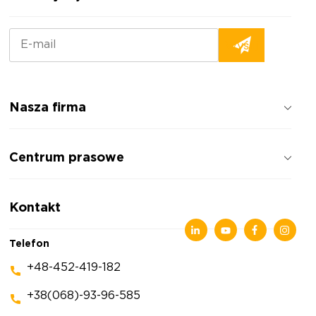
Nasza firma
Jak pracujemy
Centrum prasowe
Opinie o firmie
Polityka prywatności
Wiadomości
Kontakt
Artykuły
Wystawy
Telefon
+48-452-419-182
+38(068)-93-96-585