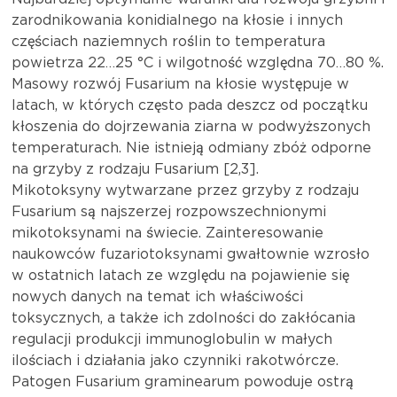
zarodnikowania konidialnego na kłosie i innych
częściach naziemnych roślin to temperatura
powietrza 22…25 °C i wilgotność względna 70…80 %.
Masowy rozwój Fusarium na kłosie występuje w
latach, w których często pada deszcz od początku
kłoszenia do dojrzewania ziarna w podwyższonych
temperaturach. Nie istnieją odmiany zbóż odporne
na grzyby z rodzaju Fusarium [2,3].
Mikotoksyny wytwarzane przez grzyby z rodzaju
Fusarium są najszerzej rozpowszechnionymi
mikotoksynami na świecie. Zainteresowanie
naukowców fuzariotoksynami gwałtownie wzrosło
w ostatnich latach ze względu na pojawienie się
nowych danych na temat ich właściwości
toksycznych, a także ich zdolności do zakłócania
regulacji produkcji immunoglobulin w małych
ilościach i działania jako czynniki rakotwórcze.
Patogen Fusarium graminearum powoduje ostrą