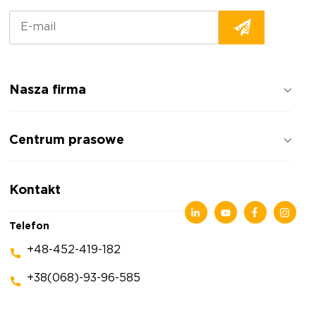
Nasza firma
Jak pracujemy
Centrum prasowe
Opinie o firmie
Polityka prywatności
Wiadomości
Kontakt
Artykuły
Wystawy
Telefon
+48-452-419-182
+38(068)-93-96-585