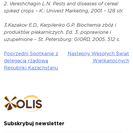
2. Vereshchagin L.N. Pests and diseases of cereal
spiked crops – K.: Univest Marketing, 2001 – 128 str.
3.Kazakov E.D., Karpilenko G.P. Biochemia zbóż i
produktów piekarniczych.
Ed.
3. poprawione i
uzupełnione – St. Petersburg: GIORD, 2005. 512 s.
Poprzedni
Spotkanie z
Następny
Wesołych Świąt
Nawigacja
delegacją rządową
Wielkanocnych
wpisu
Republiki Kazachstanu
Subskrybuj newsletter