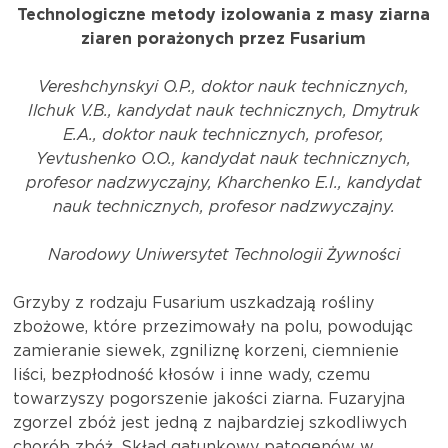
Technologiczne metody izolowania z masy ziarna
ziaren porażonych przez Fusarium
Vereshchynskyi O.P., doktor nauk technicznych,
Ilchuk V.B., kandydat nauk technicznych, Dmytruk
E.A., doktor nauk technicznych, profesor,
Yevtushenko O.O., kandydat nauk technicznych,
profesor nadzwyczajny, Kharchenko E.I., kandydat
nauk technicznych, profesor nadzwyczajny.
Narodowy Uniwersytet Technologii Żywności
Grzyby z rodzaju Fusarium uszkadzają rośliny
zbożowe, które przezimowały na polu, powodując
zamieranie siewek, zgniliznę korzeni, ciemnienie
liści, bezpłodność kłosów i inne wady, czemu
towarzyszy pogorszenie jakości ziarna. Fuzaryjna
zgorzel zbóż jest jedną z najbardziej szkodliwych
chorób zbóż. Skład gatunkowy patogenów w