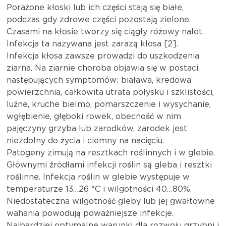
Porażone kłoski lub ich części stają się białe,
podczas gdy zdrowe części pozostają zielone.
Czasami na kłosie tworzy się ciągły różowy nalot.
Infekcja ta nazywana jest zarazą kłosa [2].
Infekcja kłosa zawsze prowadzi do uszkodzenia
ziarna. Na ziarnie choroba objawia się w postaci
następujących symptomów: biaława, kredowa
powierzchnia, całkowita utrata połysku i szklistości,
luźne, kruche bielmo, pomarszczenie i wysychanie,
wgłębienie, głęboki rowek, obecność w nim
pajęczyny grzyba lub zarodków, zarodek jest
niezdolny do życia i ciemny na nacięciu.
Patogeny zimują na resztkach roślinnych i w glebie.
Głównymi źródłami infekcji roślin są gleba i resztki
roślinne. Infekcja roślin w glebie występuje w
temperaturze 13…26 °C i wilgotności 40…80%.
Niedostateczna wilgotność gleby lub jej gwałtowne
wahania powodują poważniejsze infekcje.
Najbardziej optymalne warunki dla rozwoju grzybni i