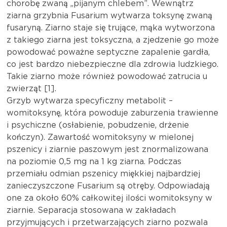
chorobę zwaną „pijanym chlebem”. Wewnątrz
ziarna grzybnia Fusarium wytwarza toksynę zwaną
fusaryną. Ziarno staje się trujące, mąka wytworzona
z takiego ziarna jest toksyczna, a zjedzenie go może
powodować poważne septyczne zapalenie gardła,
co jest bardzo niebezpieczne dla zdrowia ludzkiego.
Takie ziarno może również powodować zatrucia u
zwierząt [1].
Grzyb wytwarza specyficzny metabolit –
womitoksynę, która powoduje zaburzenia trawienne
i psychiczne (osłabienie, pobudzenie, drżenie
kończyn). Zawartość womitoksyny w mielonej
pszenicy i ziarnie paszowym jest znormalizowana
na poziomie 0,5 mg na 1 kg ziarna. Podczas
przemiału odmian pszenicy miękkiej najbardziej
zanieczyszczone Fusarium są otręby. Odpowiadają
one za około 60% całkowitej ilości womitoksyny w
ziarnie. Separacja stosowana w zakładach
przyjmujących i przetwarzających ziarno pozwala