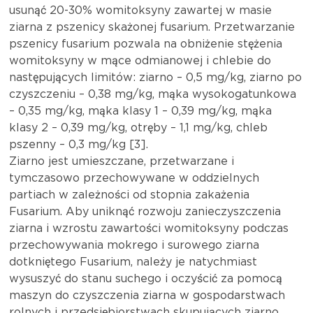
usunąć 20-30% womitoksyny zawartej w masie
ziarna z pszenicy skażonej fusarium. Przetwarzanie
pszenicy fusarium pozwala na obniżenie stężenia
womitoksyny w mące odmianowej i chlebie do
następujących limitów: ziarno – 0,5 mg/kg, ziarno po
czyszczeniu – 0,38 mg/kg, mąka wysokogatunkowa
– 0,35 mg/kg, mąka klasy 1 – 0,39 mg/kg, mąka
klasy 2 – 0,39 mg/kg, otręby – 1,1 mg/kg, chleb
pszenny – 0,3 mg/kg [3].
Ziarno jest umieszczane, przetwarzane i
tymczasowo przechowywane w oddzielnych
partiach w zależności od stopnia zakażenia
Fusarium. Aby uniknąć rozwoju zanieczyszczenia
ziarna i wzrostu zawartości womitoksyny podczas
przechowywania mokrego i surowego ziarna
dotkniętego Fusarium, należy je natychmiast
wysuszyć do stanu suchego i oczyścić za pomocą
maszyn do czyszczenia ziarna w gospodarstwach
rolnych i przedsiębiorstwach skupujących ziarno.