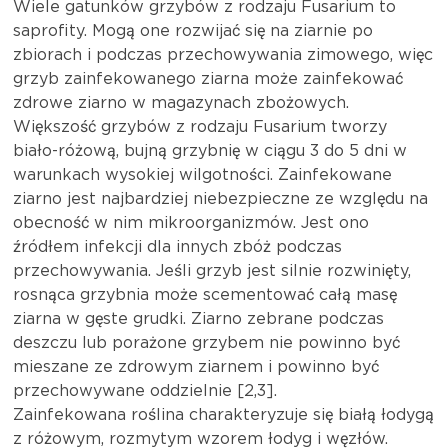
Wiele gatunków grzybów z rodzaju Fusarium to
saprofity. Mogą one rozwijać się na ziarnie po
zbiorach i podczas przechowywania zimowego, więc
grzyb zainfekowanego ziarna może zainfekować
zdrowe ziarno w magazynach zbożowych.
Większość grzybów z rodzaju Fusarium tworzy
biało-różową, bujną grzybnię w ciągu 3 do 5 dni w
warunkach wysokiej wilgotności. Zainfekowane
ziarno jest najbardziej niebezpieczne ze względu na
obecność w nim mikroorganizmów. Jest ono
źródłem infekcji dla innych zbóż podczas
przechowywania. Jeśli grzyb jest silnie rozwinięty,
rosnąca grzybnia może scementować całą masę
ziarna w gęste grudki. Ziarno zebrane podczas
deszczu lub porażone grzybem nie powinno być
mieszane ze zdrowym ziarnem i powinno być
przechowywane oddzielnie [2,3].
Zainfekowana roślina charakteryzuje się białą łodygą
z różowym, rozmytym wzorem łodyg i węzłów.