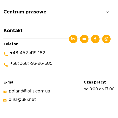
Jak pracujemy
Centrum prasowe
Opinie o firmie
Polityka prywatności
Wiadomości
Kontakt
Artykuły
Wystawy
Telefon
+48-452-419-182
+38(068)-93-96-585
E-mail
Czas pracy:
od 8:00 do 17:00
poland@olis.com.ua
olis1@ukr.net