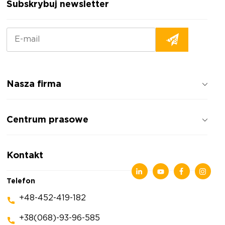
Subskrybuj newsletter
Nasza firma
Jak pracujemy
Centrum prasowe
Opinie o firmie
Polityka prywatności
Wiadomości
Kontakt
Artykuły
Wystawy
Telefon
+48-452-419-182
+38(068)-93-96-585