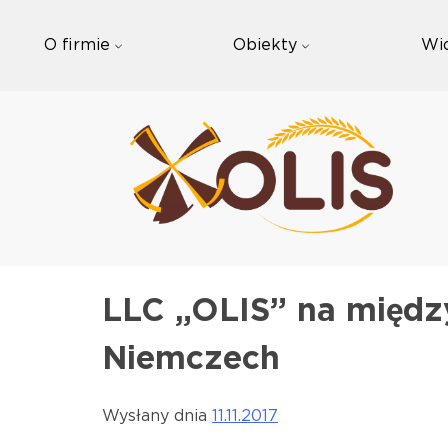
Skip
to
O firmie
Obiekty
Wi
content
LLC „OLIS” na międ
Niemczech
Wysłany dnia
11.11.2017