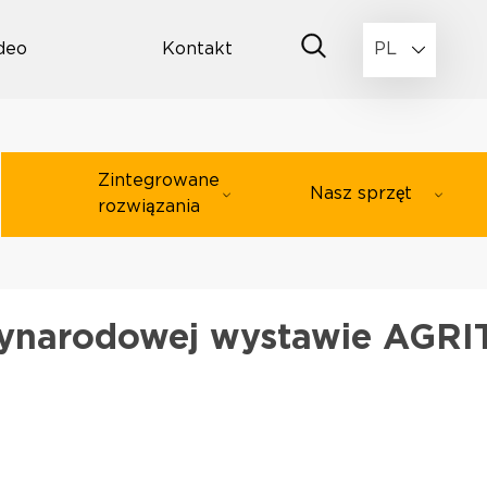
deo
Kontakt
PL
Zintegrowane
Nasz sprzęt
rozwiązania
zynarodowej wystawie AGR