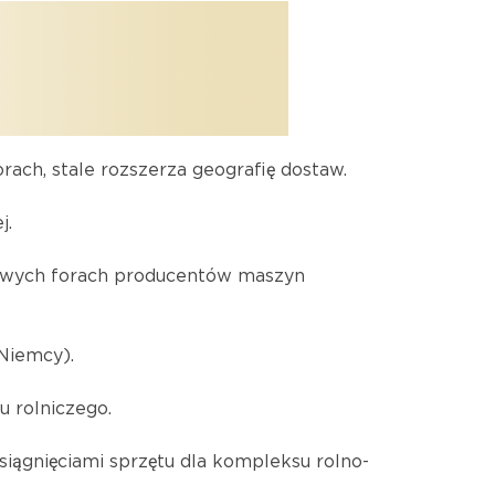
orach, stale rozszerza geografię dostaw.
j.
dowych forach producentów maszyn
Niemcy).
 rolniczego.
iągnięciami sprzętu dla kompleksu rolno-