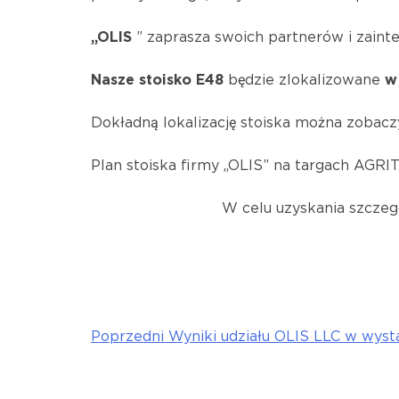
„OLIS
” zaprasza swoich partnerów i zain
Nasze stoisko E48
będzie zlokalizowane
w
Dokładną lokalizację stoiska można zobacz
Plan stoiska firmy „OLIS” na targach AG
W celu uzyskania szczeg
Poprzedni
Wyniki udziału OLIS LLC w wy
Nawigacja
wpisu