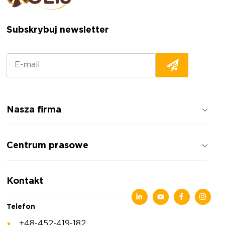
Subskrybuj newsletter
Nasza firma
Jak pracujemy
Centrum prasowe
Opinie o firmie
Polityka prywatności
Wiadomości
Kontakt
Artykuły
Wystawy
Telefon
+48-452-419-182