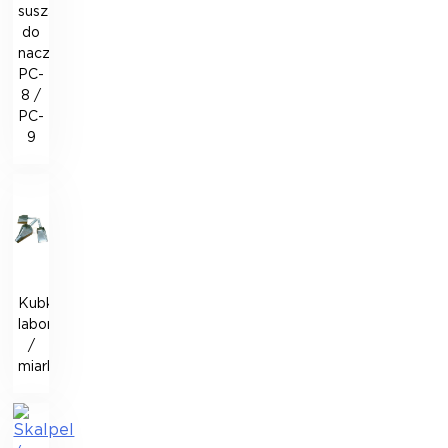
suszarka
do
naczyń
PC-
8 /
PC-
9
Kubki
laboratoryjne
/
miarki