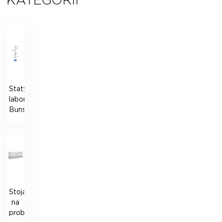
KATEGORII
Statyw
laboratoryjny
Bunsena
Stojak
na
probówki