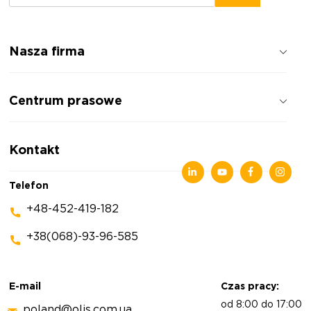
Nasza firma
Jak pracujemy
Centrum prasowe
Opinie o firmie
Polityka prywatności
Wiadomości
Kontakt
Artykuły
Wystawy
Telefon
+48-452-419-182
+38(068)-93-96-585
E-mail
Czas pracy:
od 8:00 do 17:00
poland@olis.com.ua