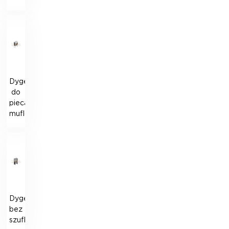
Dygestorium
do
pieca
muflowego
Dygestorium
bez
szuflady