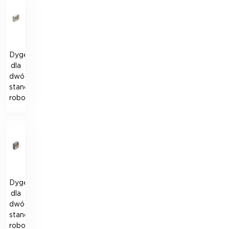
Dygestorium
dla
dwóch
stanowisk
roboczych
Dygestorium
dla
dwóch
stanowisk
roboczych