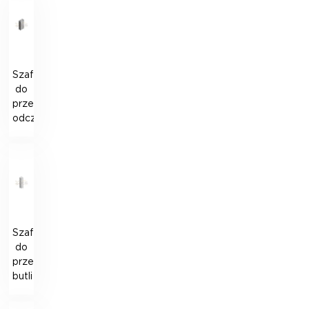
Szafka
do
przechowywania
odczynników
Szafka
do
przechowywania
butli