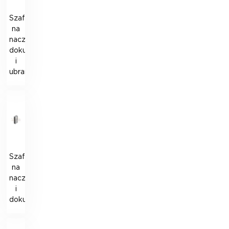
Szafka
na
naczynia,
dokumenty
i
ubrania
Szafka
na
naczynia
i
dokumenty