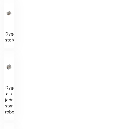
Dygestorium
stołowe
Dygestorium
dla
jednego
stanowiska
roboczego