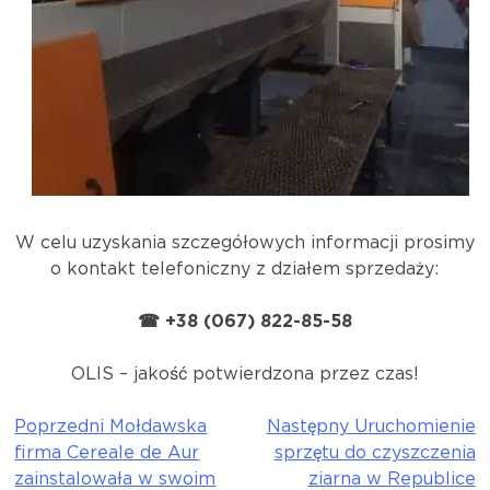
W celu uzyskania szczegółowych informacji prosimy
o kontakt telefoniczny z działem sprzedaży:
☎ +38 (067) 822-85-58
OLIS – jakość potwierdzona przez czas!
Poprzedni
Mołdawska
Następny
Uruchomienie
Nawigacja
firma Cereale de Aur
sprzętu do czyszczenia
wpisu
zainstalowała w swoim
ziarna w Republice