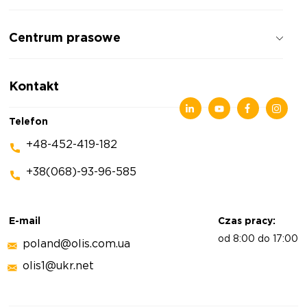
Jak pracujemy
Centrum prasowe
Opinie o firmie
Polityka prywatności
Wiadomości
Kontakt
Artykuły
Wystawy
Telefon
+48-452-419-182
+38(068)-93-96-585
E-mail
Czas pracy:
od 8:00 do 17:00
poland@olis.com.ua
olis1@ukr.net