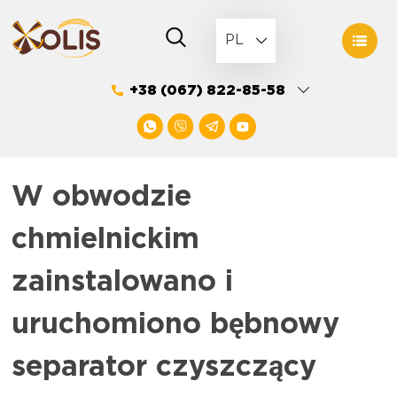
Skip
to
PL
content
+38 (067) 822-85-58
W obwodzie
chmielnickim
zainstalowano i
uruchomiono bębnowy
separator czyszczący