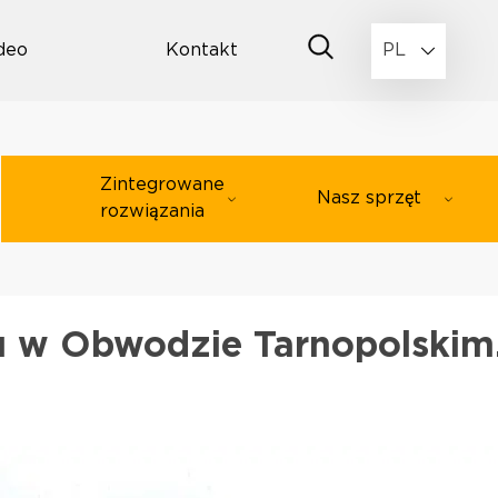
deo
Kontakt
PL
Zintegrowane
Nasz sprzęt
rozwiązania
u w Obwodzie Tarnopolskim