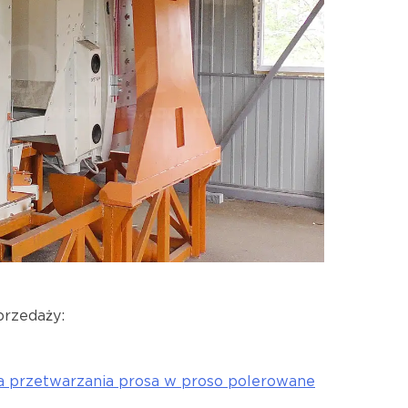
przedaży:
 przetwarzania prosa w proso polerowane