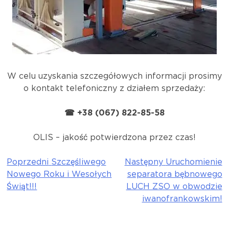
W celu uzyskania szczegółowych informacji prosimy
o kontakt telefoniczny z działem sprzedaży:
☎ +38 (067) 822-85-58
OLIS – jakość potwierdzona przez czas!
Poprzedni
Szczęśliwego
Następny
Uruchomienie
Nawigacja
Nowego Roku i Wesołych
separatora bębnowego
wpisu
Świąt!!!
LUCH ZSO w obwodzie
iwanofrankowskim!