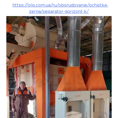
https://olis.com.ua/ru/oborudovanie/ochistka-
zerna/separator-gorizont-k/