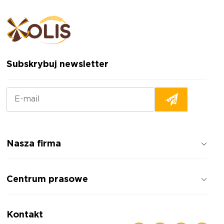
Subskrybuj newsletter
Nasza firma
Jak pracujemy
Centrum prasowe
Opinie o firmie
Polityka prywatności
Wiadomości
Kontakt
Artykuły