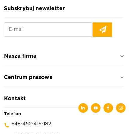
Subskrybuj newsletter
Nasza firma
Jak pracujemy
Centrum prasowe
Opinie o firmie
Polityka prywatności
Wiadomości
Kontakt
Artykuły
Wystawy
Telefon
+48-452-419-182