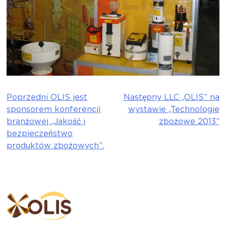
Poprzedni
OLIS jest
Następny
LLC „OLIS” na
Nawigacja
sponsorem konferencji
wystawie „Technologie
wpisu
branżowej „Jakość i
zbożowe 2013”
bezpieczeństwo
produktów zbożowych”.